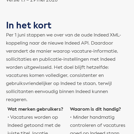
Versie 1.1 – 29 mei 2026
In het kort
Per 1 juni stappen we over van de oude Indeed XML-
koppeling naar de nieuwe Indeed API. Daardoor
verandert de manier waarop vacature-informatie,
sollicitaties en publicatie-instellingen met Indeed
worden uitgewisseld. Het doel blijft hetzelfde:
vacatures komen vollediger, consistenter en
gebruiksvriendelijker op Indeed te staan, terwijl
sollicitanten eenvoudig binnen Indeed kunnen
reageren.
Wat merken gebruikers?
Waarom is dit handig?
• Vacatures worden op
• Minder handmatig
Indeed getoond met de
controleren of vacatures
juiste titel, locatie,
goed op Indeed staan.